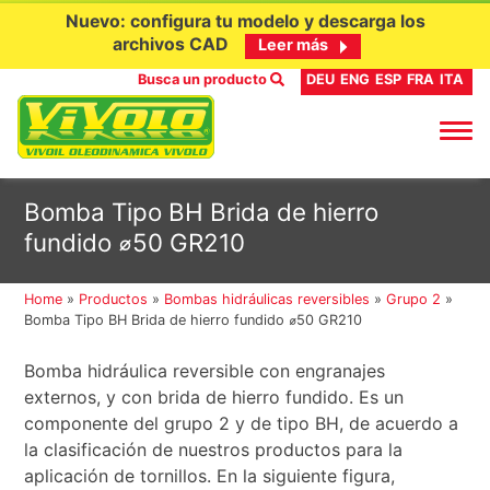
Nuevo: configura tu modelo y descarga los
archivos CAD
Leer más
Busca un producto
DEU
ENG
ESP
FRA
ITA
Ir
Bomba Tipo BH Brida de hierro
al
fundido ⌀50 GR210
contenido
Home
»
Productos
»
Bombas hidráulicas reversibles
»
Grupo 2
»
Bomba Tipo BH Brida de hierro fundido ⌀50 GR210
Bomba hidráulica reversible con engranajes
externos, y con brida de hierro fundido. Es un
componente del grupo 2 y de tipo BH, de acuerdo a
la clasificación de nuestros productos para la
aplicación de tornillos. En la siguiente figura,