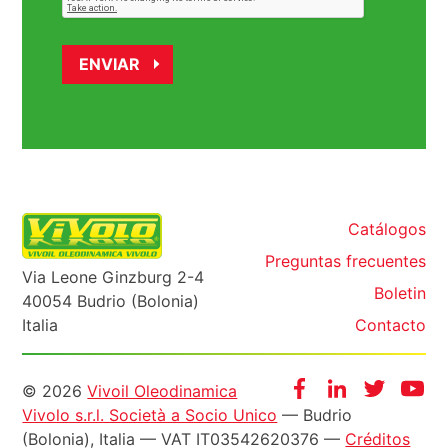
Catálogos
Preguntas frecuentes
Via Leone Ginzburg 2-4
Boletin
40054 Budrio (Bolonia)
Italia
Contacto
Informazioni
Facebook
Instagram
Twitter
Yo
© 2026
Vivoil Oleodinamica
Vivolo s.r.l. Società a Socio Unico
— Budrio
legali
(Bolonia), Italia — VAT IT03542620376 —
Créditos