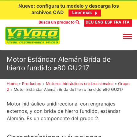
Nuevo: configura tu modelo y descarga los
archivos CAD
Leer más
Busca un producto
DEU
ENG
ESP
FRA
ITA
Ir
Motor Estándar Alemán Brida de
al
hierro fundido ⌀80 GU217
contenido
Home
»
Productos
»
Motores hidráulicos unidireccionales
»
Grupo
2
»
Motor Estándar Alemán Brida de hierro fundido ⌀80 GU217
Motor hidráulico unidireccional con engranajes
externos, y con brida de hierro fundido, estándar
Alemán. Es un componente del grupo 2.