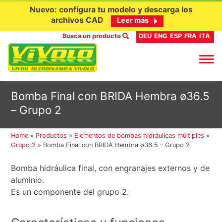
Nuevo: configura tu modelo y descarga los
archivos CAD
Leer más
Busca un producto
DEU
ENG
ESP
FRA
ITA
Ir
Bomba Final con BRIDA Hembra ø36.5
al
– Grupo 2
contenido
Home
»
Productos
»
Elementos de bombas hidráulicas múltiples
»
Grupo 2
»
Bomba Final con BRIDA Hembra ø36.5 – Grupo 2
Bomba hidráulica final, con engranajes externos y de
aluminio.
Es un componente del grupo 2.