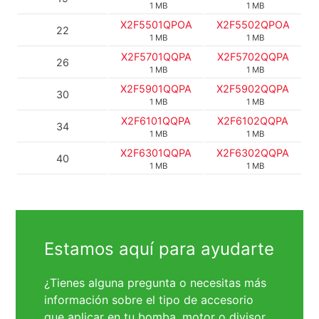
1 MB
1 MB
X2F5501QPOA
X2F5502QPOA
22
1 MB
1 MB
X2F5701QQPA
X2F5702QQPA
26
1 MB
1 MB
X2F5901QQPA
X2F5902QQPA
30
1 MB
1 MB
X2F6101QQPA
X2F6102QQPA
34
1 MB
1 MB
X2F6301QQPA
X2F6302QQPA
40
1 MB
1 MB
Estamos aquí para ayudarte
¿Tienes alguna pregunta o necesitas más
información sobre el tipo de accesorio
que aplicar en tu bomba, motor o divisor