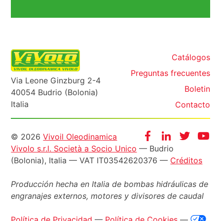
Catálogos
Preguntas frecuentes
Via Leone Ginzburg 2-4
Boletin
40054 Budrio (Bolonia)
Italia
Contacto
Informazioni
Facebook
Instagram
Twitter
Yo
© 2026
Vivoil Oleodinamica
Vivolo s.r.l. Società a Socio Unico
— Budrio
legali
(Bolonia), Italia — VAT IT03542620376 —
Créditos
Producción hecha en Italia de bombas hidráulicas de
engranajes externos, motores y divisores de caudal
Política de Privacidad
—
Política de Cookies
—