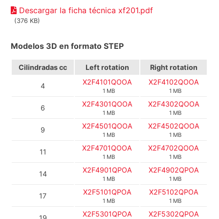
Descargar la ficha técnica xf201.pdf
(376 KB)
Modelos 3D en formato STEP
Cilindradas cc
Left rotation
Right rotation
X2F4101QOOA
X2F4102QOOA
4
1 MB
1 MB
X2F4301QOOA
X2F4302QOOA
6
1 MB
1 MB
X2F4501QOOA
X2F4502QOOA
9
1 MB
1 MB
X2F4701QOOA
X2F4702QOOA
11
1 MB
1 MB
X2F4901QPOA
X2F4902QPOA
14
1 MB
1 MB
X2F5101QPOA
X2F5102QPOA
17
1 MB
1 MB
X2F5301QPOA
X2F5302QPOA
19