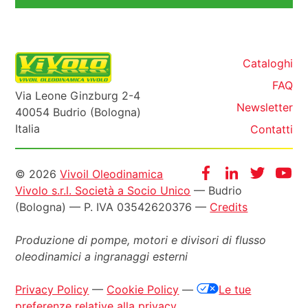
Cataloghi
FAQ
Via Leone Ginzburg 2-4
Newsletter
40054 Budrio (Bologna)
Italia
Contatti
Informazioni
Facebook
Instagram
Twitter
Yo
© 2026
Vivoil Oleodinamica
Vivolo s.r.l. Società a Socio Unico
— Budrio
legali
(Bologna) — P. IVA 03542620376 —
Credits
Produzione di pompe, motori e
divisori di flusso
oleodinamici a ingranaggi esterni
Privacy Policy
—
Cookie Policy
—
Le tue
preferenze relative alla privacy