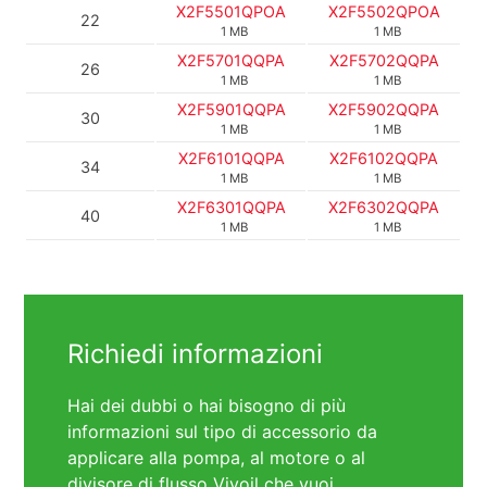
X2F5501QPOA
X2F5502QPOA
22
1 MB
1 MB
X2F5701QQPA
X2F5702QQPA
26
1 MB
1 MB
X2F5901QQPA
X2F5902QQPA
30
1 MB
1 MB
X2F6101QQPA
X2F6102QQPA
34
1 MB
1 MB
X2F6301QQPA
X2F6302QQPA
40
1 MB
1 MB
Richiedi informazioni
Hai dei dubbi o hai bisogno di più
informazioni sul tipo di accessorio da
applicare alla pompa, al motore o al
divisore di flusso Vivoil che vuoi