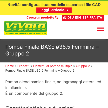
Novità: configura il tuo modello e scarica i file CAD
Leggi l'articolo
Cerca un prodotto
DEU
ENG
ESP
FRA
ITA
Passa
Pompa Finale BASE ø36.5 Femmina –
al
Gruppo 2
contenuto
Home
»
Prodotti
»
Elementi di pompe multiple
»
Gruppo 2
»
Pompa Finale BASE ø36.5 Femmina – Gruppo 2
Pompa oleodinamica finale, ad ingranaggi esterni ed
in alluminio.
È un componente del gruppo 2.