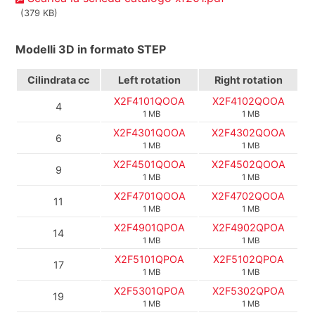
(379 KB)
Modelli 3D in formato STEP
Cilindrata
cc
Left rotation
Right rotation
X2F4101QOOA
X2F4102QOOA
4
1 MB
1 MB
X2F4301QOOA
X2F4302QOOA
6
1 MB
1 MB
X2F4501QOOA
X2F4502QOOA
9
1 MB
1 MB
X2F4701QOOA
X2F4702QOOA
11
1 MB
1 MB
X2F4901QPOA
X2F4902QPOA
14
1 MB
1 MB
X2F5101QPOA
X2F5102QPOA
17
1 MB
1 MB
X2F5301QPOA
X2F5302QPOA
19
1 MB
1 MB