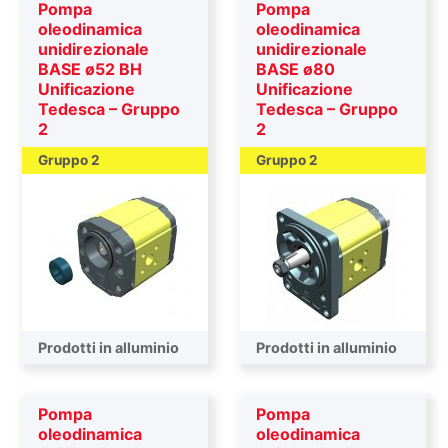
Pompa
Pompa
oleodinamica
oleodinamica
unidirezionale
unidirezionale
BASE ø52 BH
BASE ø80
Unificazione
Unificazione
Tedesca – Gruppo
Tedesca – Gruppo
2
2
Gruppo 2
Gruppo 2
Prodotti in alluminio
Prodotti in alluminio
Pompa
Pompa
oleodinamica
oleodinamica