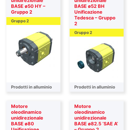
unidirezionale
unidirezionale
BASE ø50 HY –
BASE ø52 BH
Gruppo 2
Unificazione
Tedesca – Gruppo
Gruppo 2
2
Gruppo 2
Prodotti in alluminio
Prodotti in alluminio
Motore
Motore
oleodinamico
oleodinamico
unidirezionale
unidirezionale
BASE ø80
BASE ø82.5 ‘SAE A’
Unificazione
– Gruppo 2