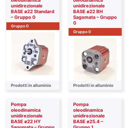
oleodinamica
oleodinamica
unidirezionale
unidirezionale
BASE ø22 Standard
BASE ø22 BH
– Gruppo 0
Sagomata – Gruppo
0
Gruppo 0
Gruppo 0
Prodotti in alluminio
Prodotti in alluminio
Pompa
Pompa
oleodinamica
oleodinamica
unidirezionale
unidirezionale
BASE ø22 HY
BASE ø25.4 –
Sagomata – Gruppo
Gruppo 1