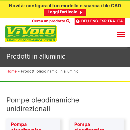
Novità: configura il tuo modello e scarica i file CAD
Leggi l'articolo
Cerca un prodotto
DEU
ENG
ESP
FRA
ITA
Passa
Prodotti in alluminio
al
contenuto
Home
»
Prodotti oleodinamici in alluminio
Pompe oleodinamiche
unidirezionali
Pompa
Pompa