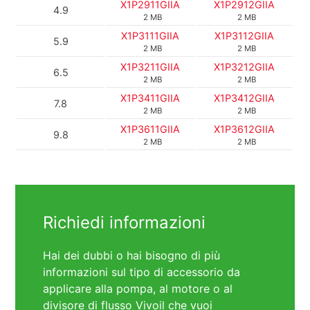
X1P2911GIIA
X1P2912GIIA
4.9
2 MB
2 MB
X1P3111GIIA
X1P3112GIIA
5.9
2 MB
2 MB
X1P3211GIIA
X1P3212GIIA
6.5
2 MB
2 MB
X1P3411GIIA
X1P3412GIIA
7.8
2 MB
2 MB
X1P3611GIIA
X1P3612GIIA
9.8
2 MB
2 MB
Richiedi informazioni
Hai dei dubbi o hai bisogno di più
informazioni sul tipo di accessorio da
applicare alla pompa, al motore o al
divisore di flusso Vivoil che vuoi