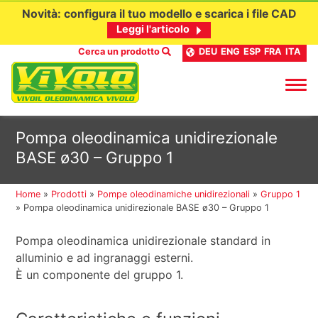
Novità: configura il tuo modello e scarica i file CAD
Leggi l'articolo
Cerca un prodotto
DEU
ENG
ESP
FRA
ITA
Passa
Pompa oleodinamica unidirezionale
al
BASE ø30 – Gruppo 1
contenuto
Home
»
Prodotti
»
Pompe oleodinamiche unidirezionali
»
Gruppo 1
»
Pompa oleodinamica unidirezionale BASE ø30 – Gruppo 1
Pompa oleodinamica unidirezionale standard in
alluminio e ad ingranaggi esterni.
È un componente del gruppo 1.