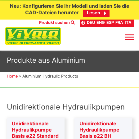
Neu: Konfigurieren Sie Ihr Modell und laden Sie die
CAD-Dateien herunter
Lesen
Produkt suchen
DEU
ENG
ESP
FRA
ITA
Skip
Produkte aus Aluminium
to
content
Home
»
Aluminium Hydraulic Products
Unidirektionale Hydraulikpumpen
Unidirektionale
Unidirektionale
Hydraulikpumpe
Hydraulikpumpe
Basis ø22 Standard
Basis ø22 BH