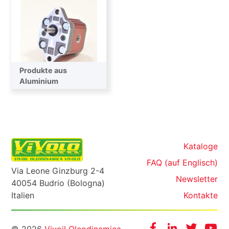
Produkte aus
Aluminium
Kataloge
FAQ (auf Englisch)
Via Leone Ginzburg 2-4
Newsletter
40054 Budrio (Bologna)
Italien
Kontakte
Facebook
Instagram
Twitter
Yo
© 2026
Vivoil Oleodinamica