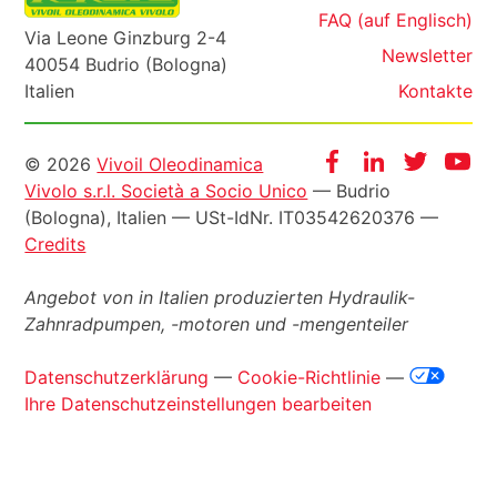
FAQ (auf Englisch)
Via Leone Ginzburg 2-4
Newsletter
40054 Budrio (Bologna)
Italien
Kontakte
Informazioni
Facebook
Instagram
Twitter
Yo
© 2026
Vivoil Oleodinamica
Vivolo s.r.l. Società a Socio Unico
— Budrio
legali
(Bologna), Italien —
USt-IdNr
. IT03542620376 —
Credits
Angebot von in Italien produzierten Hydraulik-
Zahnradpumpen, -motoren und -mengenteiler
Datenschutzerklärung
—
Cookie-Richtlinie
—
Ihre Datenschutzeinstellungen bearbeiten