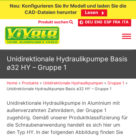
Neu: Konfigurieren Sie Ihr Modell und laden Sie die
CAD-Dateien herunter
Lesen
Produkt suchen
DEU
ENG
ESP
FRA
ITA
Skip
Unidirektionale Hydraulikpumpe Basis
to
ø32 HY – Gruppe 1
content
Home
»
Produkte
»
Unidirektionale Hydraulikpumpen
»
Gruppe 1
»
Unidirektionale Hydraulikpumpe Basis ø32 HY – Gruppe 1
Unidirektionale Hydraulikpumpe in Aluminium mit
außenverzahnten Zahnrädern, der Gruppe 1
zugehörig. Gemäß unserer Produktklassifizierung für
die Schraubenanwendung handelt es sich hier um
den Typ HY. In der folgenden Abbildung finden Sie