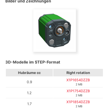
Bilder und Zeichnungen
3D-Modelle im STEP-Format
Hubräume cc
Right rotation
X1P1654DZZB
0.9
2 MB
X1P1754DZZB
1.2
2 MB
X1P1854DZZB
1.7
2 MB