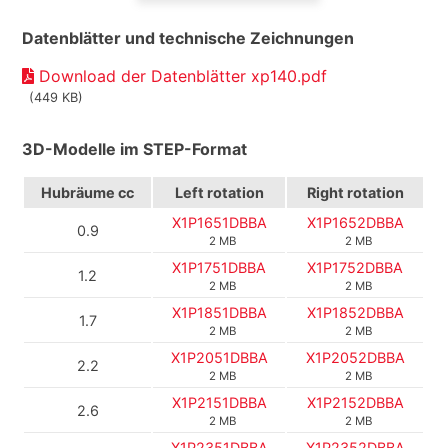
Datenblätter und technische Zeichnungen
Download der Datenblätter xp140.pdf
(449 KB)
3D-Modelle im STEP-Format
Hubräume cc
Left rotation
Right rotation
X1P1651DBBA
X1P1652DBBA
0.9
2 MB
2 MB
X1P1751DBBA
X1P1752DBBA
1.2
2 MB
2 MB
X1P1851DBBA
X1P1852DBBA
1.7
2 MB
2 MB
X1P2051DBBA
X1P2052DBBA
2.2
2 MB
2 MB
X1P2151DBBA
X1P2152DBBA
2.6
2 MB
2 MB
X1P2351DBBA
X1P2352DBBA