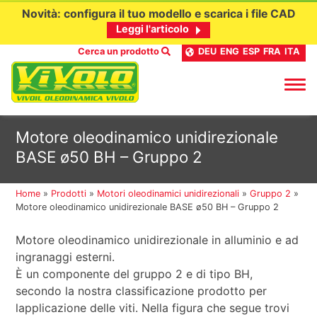
Novità: configura il tuo modello e scarica i file CAD
Leggi l'articolo
Cerca un prodotto
DEU
ENG
ESP
FRA
ITA
Passa
Motore oleodinamico unidirezionale
al
BASE ø50 BH – Gruppo 2
contenuto
Home
»
Prodotti
»
Motori oleodinamici unidirezionali
»
Gruppo 2
»
Motore oleodinamico unidirezionale BASE ø50 BH – Gruppo 2
Motore oleodinamico unidirezionale in alluminio e ad
ingranaggi esterni.
È un componente del gruppo 2 e di tipo BH,
secondo la nostra classificazione prodotto per
lapplicazione delle viti. Nella figura che segue trovi