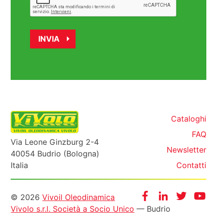
Cataloghi
FAQ
Via Leone Ginzburg 2-4
Newsletter
40054 Budrio (Bologna)
Italia
Contatti
Informazioni
Facebook
Instagram
Twitter
Yo
© 2026
Vivoil Oleodinamica
Vivolo s.r.l. Società a Socio Unico
— Budrio
legali