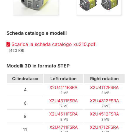
Scheda catalogo e modelli
Scarica la scheda catalogo xu210.pdf
(420 KB)
Modelli 3D in formato STEP
Cilindrata
cc
Left rotation
Right rotation
X2U4111FSRA
X2U4112FSRA
4
2 MB
2 MB
X2U4311FSRA
X2U4312FSRA
6
2 MB
2 MB
X2U4511FSRA
X2U4512FSRA
9
2 MB
2 MB
X2U4711FSRA
X2U4712FSRA
11