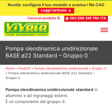
Novità: configura il tuo modello e scarica i file CAD
Leggi l'articolo
Cerca un prodotto
DEU
ENG
ESP
FRA
ITA
Passa
Pompa oleodinamica unidirezionale
al
BASE ø22 Standard – Gruppo 0
contenuto
Home
»
Prodotti
»
Pompe oleodinamiche unidirezionali
»
Gruppo 0
»
Pompa oleodinamica unidirezionale BASE ø22 Standard –
Gruppo 0
Pompa oleodinamica unidirezionale standard
in
alluminio e ad ingranaggi esterni.
È un componente del gruppo 0.