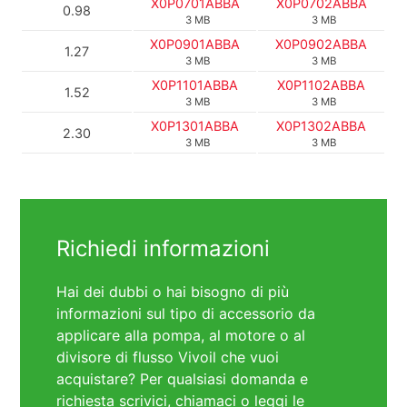
X0P0701ABBA
X0P0702ABBA
0.98
3 MB
3 MB
X0P0901ABBA
X0P0902ABBA
1.27
3 MB
3 MB
X0P1101ABBA
X0P1102ABBA
1.52
3 MB
3 MB
X0P1301ABBA
X0P1302ABBA
2.30
3 MB
3 MB
Richiedi informazioni
Hai dei dubbi o hai bisogno di più
informazioni sul tipo di accessorio da
applicare alla pompa, al motore o al
divisore di flusso Vivoil che vuoi
acquistare? Per qualsiasi domanda e
richiesta scrivici, chiamaci o leggi le