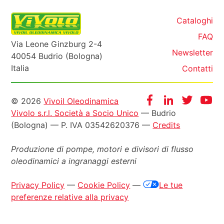
Cataloghi
FAQ
Via Leone Ginzburg 2-4
Newsletter
40054 Budrio (Bologna)
Italia
Contatti
Informazioni
Facebook
Instagram
Twitter
Yo
© 2026
Vivoil Oleodinamica
Vivolo s.r.l. Società a Socio Unico
— Budrio
legali
(Bologna) — P. IVA 03542620376 —
Credits
Produzione di pompe, motori e
divisori di flusso
oleodinamici a ingranaggi esterni
Privacy Policy
—
Cookie Policy
—
Le tue
preferenze relative alla privacy