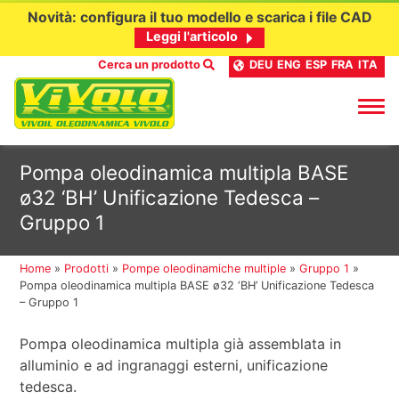
Novità: configura il tuo modello e scarica i file CAD
Leggi l'articolo
Cerca un prodotto
DEU
ENG
ESP
FRA
ITA
Passa
Pompa oleodinamica multipla BASE
al
ø32 ‘BH’ Unificazione Tedesca –
contenuto
Gruppo 1
Home
»
Prodotti
»
Pompe oleodinamiche multiple
»
Gruppo 1
»
Pompa oleodinamica multipla BASE ø32 ‘BH’ Unificazione Tedesca
– Gruppo 1
Pompa oleodinamica multipla già assemblata in
alluminio e ad ingranaggi esterni, unificazione
tedesca.