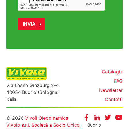
Cataloghi
FAQ
Via Leone Ginzburg 2-4
Newsletter
40054 Budrio (Bologna)
Italia
Contatti
Informazioni
Facebook
Instagram
Twitter
Yo
© 2026
Vivoil Oleodinamica
Vivolo s.r.l. Società a Socio Unico
— Budrio
legali