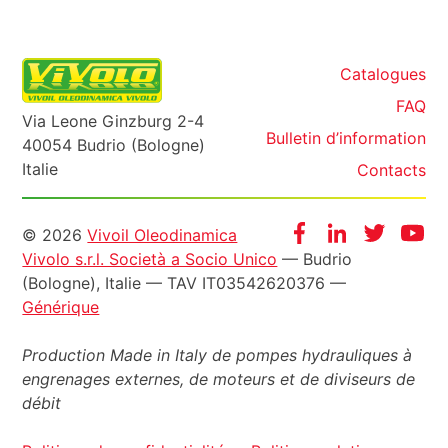
Catalogues
FAQ
Via Leone Ginzburg 2-4
Bulletin d’information
40054 Budrio (Bologne)
Italie
Contacts
Informazioni
Facebook
Instagram
Twitter
Yo
© 2026
Vivoil Oleodinamica
Vivolo s.r.l. Società a Socio Unico
— Budrio
legali
(Bologne), Italie — TAV IT03542620376 —
Générique
Production Made in Italy de pompes hydrauliques à
engrenages externes, de moteurs et de diviseurs de
débit