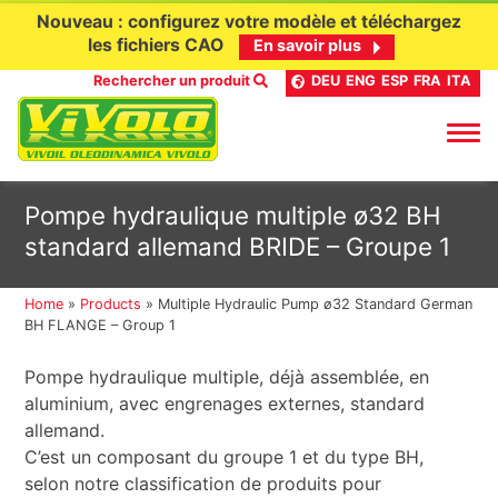
Nouveau : configurez votre modèle et téléchargez
les fichiers CAO
En savoir plus
Rechercher un produit
DEU
ENG
ESP
FRA
ITA
Aller
Pompe hydraulique multiple ø32 BH
au
standard allemand BRIDE – Groupe 1
contenu
Home
»
Products
»
Multiple Hydraulic Pump ø32 Standard German
BH FLANGE – Group 1
Pompe hydraulique multiple, déjà assemblée, en
aluminium, avec engrenages externes, standard
allemand.
C’est un composant du groupe 1 et du type BH,
selon notre classification de produits pour