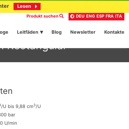
nter
Lesen
Produkt suchen
DEU
ENG
ESP
FRA
ITA
loge
Leitfäden
Blog
Newsletter
Kontakte
n Rectangular
ten
3
3
/U bis 9,88 cm
/U
300 bar
00 U/min