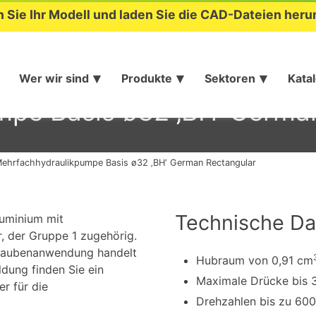
n Sie Ihr Modell und laden Sie die CAD-Dateien heru
Wer wir sind
Produkte
Sektoren
Kata
pe Basis ø32 ‚BH‘ Germa
ehrfachhydraulikpumpe Basis ø32 ‚BH‘ German Rectangular
Technische Da
luminium mit
 der Gruppe 1 zugehörig.
hraubenanwendung handelt
Hubraum von 0,91 cm
ldung finden Sie ein
Maximale Drücke bis 
r für die
Drehzahlen bis zu 60
.