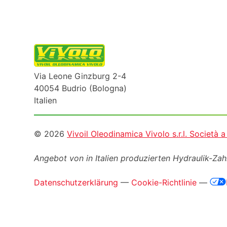
Via Leone Ginzburg 2-4
40054 Budrio (Bologna)
Italien
Informazioni
© 2026
Vivoil Oleodinamica Vivolo s.r.l. Società 
legali
Angebot von in Italien produzierten Hydraulik-Z
Datenschutzerklärung
—
Cookie-Richtlinie
—