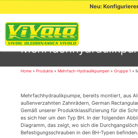
Neu: Konfiguriere
Skip
to
Mehrfachhydraulikpum
content
Home
»
Produkte
»
Mehrfach-Hydraulikpumpen
»
Gruppe 1
»
M
Mehrfachhydraulikpumpe, bereits montiert, aus A
außenverzahnten Zahnrädern, German Rectangular,
Gemäß unserer Produktklassifizierung für die Sc
es sich hier um den Typ BH. In der folgenden Abbi
Diagramm, das zeigt, wo sich die Durchgangslöche
Befestigungsschrauben in den BH-Typen befinden