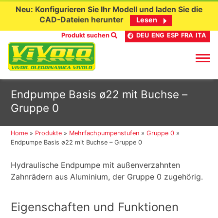
Neu: Konfigurieren Sie Ihr Modell und laden Sie die
CAD-Dateien herunter
Lesen
Produkt suchen
DEU
ENG
ESP
FRA
ITA
Skip
Endpumpe Basis ø22 mit Buchse –
to
Gruppe 0
content
Home
»
Produkte
»
Mehrfachpumpenstufen
»
Gruppe 0
»
Endpumpe Basis ø22 mit Buchse – Gruppe 0
Hydraulische Endpumpe mit außenverzahnten
Zahnrädern aus Aluminium, der Gruppe 0 zugehörig.
Eigenschaften und Funktionen