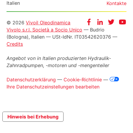
Italien
Kontakte
Informazioni
Facebook
Instagram
Twitter
Yo
© 2026
Vivoil Oleodinamica
Vivolo s.r.l. Società a Socio Unico
— Budrio
legali
(Bologna), Italien —
USt-IdNr
. IT03542620376 —
Credits
Angebot von in Italien produzierten Hydraulik-
Zahnradpumpen, -motoren und -mengenteiler
Datenschutzerklärung
—
Cookie-Richtlinie
—
Ihre Datenschutzeinstellungen bearbeiten
Hinweis bei Erhebung