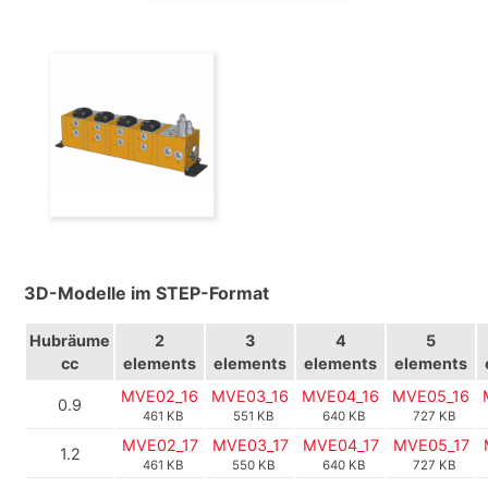
3D-Modelle im STEP-Format
Hubräume
2
3
4
5
cc
elements
elements
elements
elements
MVE02_16
MVE03_16
MVE04_16
MVE05_16
0.9
461 KB
551 KB
640 KB
727 KB
MVE02_17
MVE03_17
MVE04_17
MVE05_17
1.2
461 KB
550 KB
640 KB
727 KB