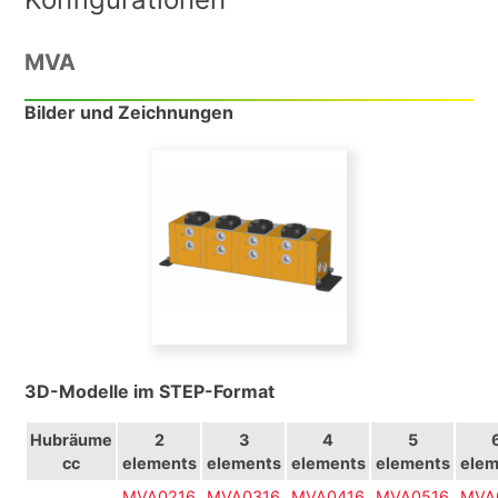
MVA
Bilder und Zeichnungen
3D-Modelle im STEP-Format
Hubräume
2
3
4
5
cc
elements
elements
elements
elements
elem
MVA0216
MVA0316
MVA0416
MVA0516
MVA