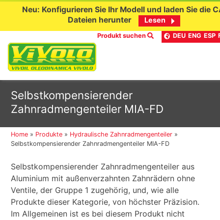
Neu: Konfigurieren Sie Ihr Modell und laden Sie die 
Dateien herunter
Lesen
Produkt suchen
DEU
ENG
ESP
Skip
Selbstkompensierender
to
Zahnradmengenteiler MIA-FD
content
Home
»
Produkte
»
Hydraulische Zahnradmengenteiler
»
Selbstkompensierender Zahnradmengenteiler MIA-FD
Selbstkompensierender Zahnradmengenteiler aus
Aluminium mit außenverzahnten Zahnrädern ohne
Ventile, der Gruppe 1 zugehörig, und, wie alle
Produkte dieser Kategorie, von höchster Präzision.
Im Allgemeinen ist es bei diesem Produkt nicht