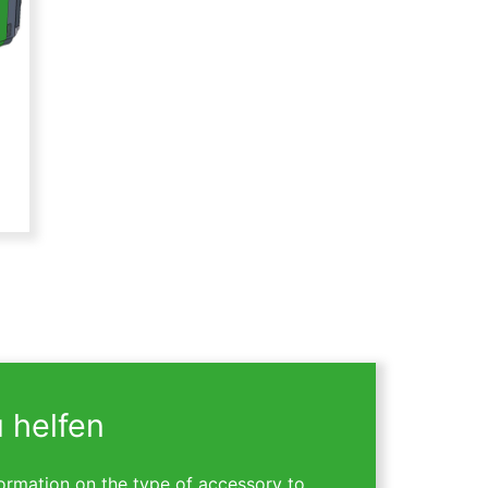
u helfen
ormation on the type of accessory to