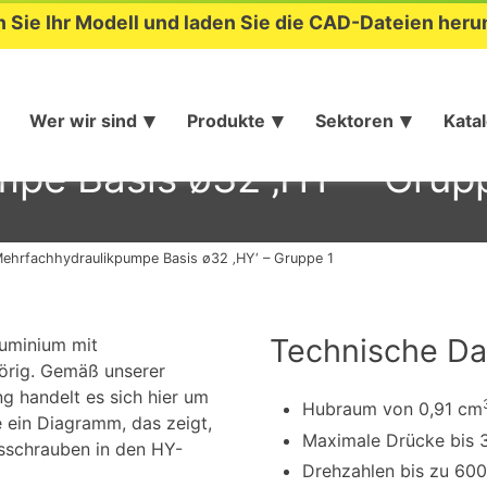
n Sie Ihr Modell und laden Sie die CAD-Dateien heru
Wer wir sind
Produkte
Sektoren
Kata
pe Basis ø32 ‚HY‘ – Grup
ehrfachhydraulikpumpe Basis ø32 ‚HY‘ – Gruppe 1
Technische Da
luminium mit
örig. Gemäß unserer
g handelt es sich hier um
Hubraum von 0,91 cm
e ein Diagramm, das zeigt,
Maximale Drücke bis 
gsschrauben in den HY-
Drehzahlen bis zu 60