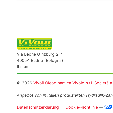
Via Leone Ginzburg 2-4
40054 Budrio (Bologna)
Italien
Informazioni
© 2026
Vivoil Oleodinamica Vivolo s.r.l. Società 
legali
Angebot von in Italien produzierten Hydraulik-Z
Datenschutzerklärung
—
Cookie-Richtlinie
—