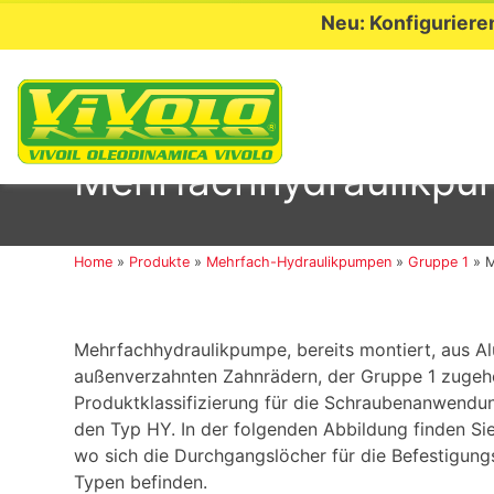
Neu: Konfiguriere
Skip
to
Mehrfachhydraulikpum
content
Home
»
Produkte
»
Mehrfach-Hydraulikpumpen
»
Gruppe 1
»
M
Mehrfachhydraulikpumpe, bereits montiert, aus A
außenverzahnten Zahnrädern, der Gruppe 1 zugeh
Produktklassifizierung für die Schraubenanwendun
den Typ HY. In der folgenden Abbildung finden Si
wo sich die Durchgangslöcher für die Befestigun
Typen befinden.