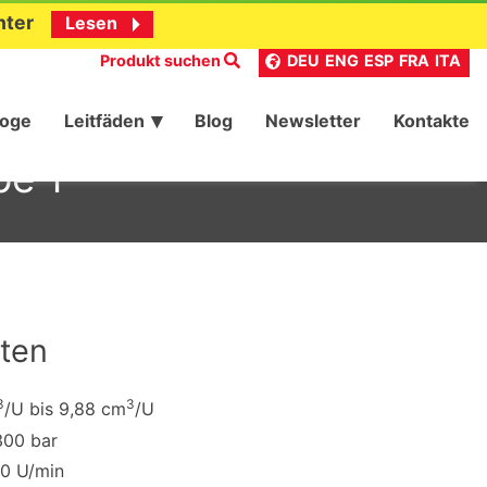
nter
Lesen
Produkt suchen
DEU
ENG
ESP
FRA
ITA
loge
Leitfäden
Blog
Newsletter
Kontakte
pe 1
ten
3
3
/U bis 9,88 cm
/U
300 bar
00 U/min