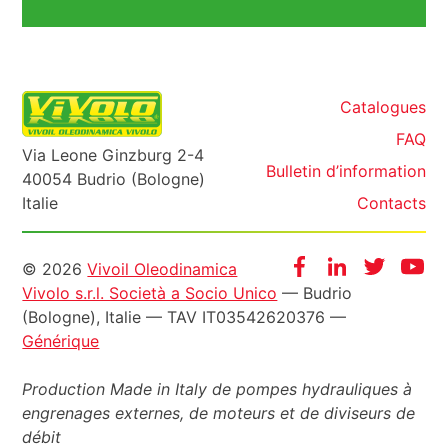
Catalogues
FAQ
Via Leone Ginzburg 2-4
Bulletin d’information
40054 Budrio (Bologne)
Italie
Contacts
Informazioni
Facebook
Instagram
Twitter
Yo
© 2026
Vivoil Oleodinamica
Vivolo s.r.l. Società a Socio Unico
— Budrio
legali
(Bologne), Italie — TAV IT03542620376 —
Générique
Production Made in Italy de pompes hydrauliques à
engrenages externes, de moteurs et de diviseurs de
débit