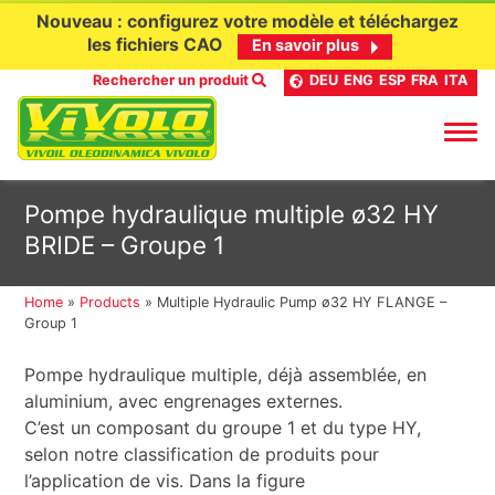
Nouveau : configurez votre modèle et téléchargez
les fichiers CAO
En savoir plus
Rechercher un produit
DEU
ENG
ESP
FRA
ITA
Aller
Pompe hydraulique multiple ø32 HY
au
BRIDE – Groupe 1
contenu
Home
»
Products
»
Multiple Hydraulic Pump ø32 HY FLANGE –
Group 1
Pompe hydraulique multiple, déjà assemblée, en
aluminium, avec engrenages externes.
C’est un composant du groupe 1 et du type HY,
selon notre classification de produits pour
l’application de vis. Dans la figure