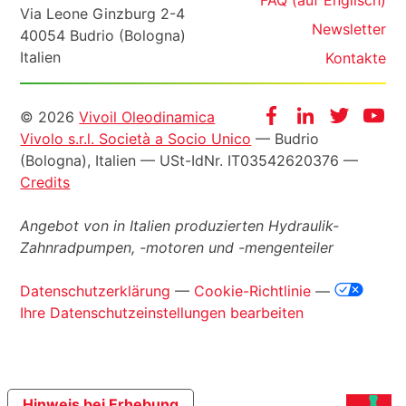
FAQ (auf Englisch)
Via Leone Ginzburg 2-4
Newsletter
40054 Budrio (Bologna)
Italien
Kontakte
Informazioni
Facebook
Instagram
Twitter
Yo
© 2026
Vivoil Oleodinamica
Vivolo s.r.l. Società a Socio Unico
— Budrio
legali
(Bologna), Italien —
USt-IdNr
. IT03542620376 —
Credits
Angebot von in Italien produzierten Hydraulik-
Zahnradpumpen, -motoren und -mengenteiler
Datenschutzerklärung
—
Cookie-Richtlinie
—
Ihre Datenschutzeinstellungen bearbeiten
Hinweis bei Erhebung