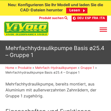
Neu: Konfigurieren Sie Ihr Modell und laden Sie die
CAD-Dateien herunter
Lesen
Produkt suchen
DEU
ESP
FRA
ITA
Skip
Mehrfachhydraulikpumpe Basis ø25.4
to
– Gruppe 1
content
Home
»
Produkte
»
Mehrfach-Hydraulikpumpen
»
Gruppe 1
»
Mehrfachhydraulikpumpe Basis ø25.4 – Gruppe 1
Mehrfachhydraulikpumpe, bereits montiert, aus
Aluminium mit außenverzahnten Zahnrädern, der
Gruppe 1 zugehörig.