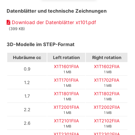
Datenblätter und technische Zeichnungen
Download der Datenblätter xt101.pdf
(399 KB)
3D-Modelle im STEP-Format
Hubräume cc
Left rotation
Right rotation
X1T1601FIIA
X1T1602FIIA
0.9
1 MB
1 MB
X1T1701FIIA
X1T1702FIIA
1.2
1 MB
1 MB
X1T1801FIIA
X1T1802FIIA
1.7
1 MB
1 MB
X1T2001FIIA
X1T2002FIIA
2.2
1 MB
1 MB
X1T2101FIIA
X1T2102FIIA
2.6
1 MB
1 MB
X1T2301FIIA
X1T2302FIIA