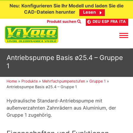
Neu: Konfigurieren Sie Ihr Modell und laden Sie die
CAD-Dateien herunter
Lesen
Produkt suchen
DEU
ESP
FRA
ITA
Skip
Antriebspumpe Basis ø25.4 – Gruppe
to
1
content
Home
»
Produkte
»
Mehrfachpumpenstufen
»
Gruppe 1
»
Antriebspumpe Basis ø25.4 – Gruppe 1
Hydraulische Standard-Antriebspumpe mit
außenverzahnten Zahnrädern aus Aluminium, der
Gruppe 1 zugehörig.