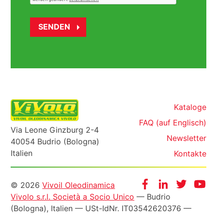
Kataloge
FAQ (auf Englisch)
Via Leone Ginzburg 2-4
Newsletter
40054 Budrio (Bologna)
Italien
Kontakte
Informazioni
Facebook
Instagram
Twitter
Yo
© 2026
Vivoil Oleodinamica
Vivolo s.r.l. Società a Socio Unico
— Budrio
legali
(Bologna), Italien —
USt-IdNr
. IT03542620376 —