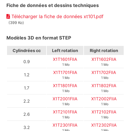
Fiche de données et dessins techniques
Télécharger la fiche de données xt101.pdf
(399 Ko)
Modèles 3D en format STEP
Cylindrées
cc
Left rotation
Right rotation
X1T1601FIIA
X1T1602FIIA
0.9
1 Mo
1 Mo
X1T1701FIIA
X1T1702FIIA
1.2
1 Mo
1 Mo
X1T1801FIIA
X1T1802FIIA
1.7
1 Mo
1 Mo
X1T2001FIIA
X1T2002FIIA
2.2
1 Mo
1 Mo
X1T2101FIIA
X1T2102FIIA
2.6
1 Mo
1 Mo
X1T2301FIIA
X1T2302FIIA
3.2
1 Mo
1 Mo