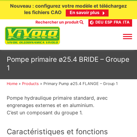
Nouveau : configurez votre modèle et téléchargez
les fichiers CAO
En savoir plus
Rechercher un produit
DEU
ESP
FRA
ITA
Aller
Pompe primaire ø25.4 BRIDE – Groupe
au
1
contenu
Home
»
Products
»
Primary Pump ø25.4 FLANGE – Group 1
Pompe hydraulique primaire standard, avec
engrenages externes et en aluminium.
C’est un composant du groupe 1.
Caractéristiques et fonctions