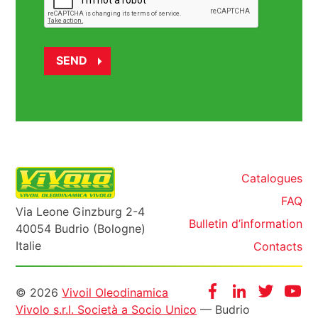
Catalogues
FAQ
Via Leone Ginzburg 2-4
Bulletin d’information
40054 Budrio (Bologne)
Italie
Contacts
Informazioni
Facebook
Instagram
Twitter
Yo
© 2026
Vivoil Oleodinamica
Vivolo s.r.l. Società a Socio Unico
— Budrio
legali