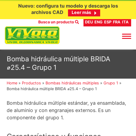
Nuevo: configura tu modelo y descarga los
archivos CAD
Leer más
Busca un producto
DEU
ENG
ESP
FRA
ITA
Ir
Bomba hidráulica múltiple BRIDA
al
⌀25.4 – Grupo 1
contenido
Home
»
Productos
»
Bombas hidráulicas múltiples
»
Grupo 1
»
Bomba hidráulica múltiple BRIDA ⌀25.4 – Grupo 1
Bomba hidráulica múltiple estándar, ya ensamblada,
de aluminio y con engranajes externos. Es un
componente del grupo 1.