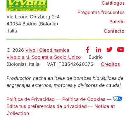
Catálogos
Preguntas frecuentes
Via Leone Ginzburg 2-4
Boletin
40054 Budrio (Bolonia)
Italia
Contacto
Informazioni
Facebook
Instagram
Twitter
Yo
© 2026
Vivoil Oleodinamica
Vivolo s.r.l. Società a Socio Unico
— Budrio
legali
(Bolonia), Italia — VAT IT03542620376 —
Créditos
Producción hecha en Italia de bombas hidráulicas de
engranajes externos, motores y divisores de caudal
Política de Privacidad
—
Política de Cookies
—
Edita tus preferencias de privacidad
—
Notice at
Collection