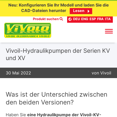
Neu: Konfigurieren Sie Ihr Modell und laden Sie die
CAD-Dateien herunter
Lesen
Produkt suchen
DEU
ENG
ESP
FRA
ITA
Skip
Vivoil-Hydraulikpumpen der Serien KV
to
und XV
content
30 Mai 2022
von
Vivoil
Was ist der Unterschied zwischen
den beiden Versionen?
Haben Sie
eine Hydraulikpumpe der Vivoil-KV-