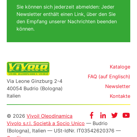
Sie können sich jederzeit abmelden: Jeder
Newsletter enthält einen Link, über den Sie
den Empfang unserer Nachrichten beenden
können.
Kataloge
FAQ (auf Englisch)
Via Leone Ginzburg 2-4
Newsletter
40054 Budrio (Bologna)
Italien
Kontakte
Informazioni
Facebook
Instagram
Twitter
Yo
© 2026
Vivoil Oleodinamica
Vivolo s.r.l. Società a Socio Unico
— Budrio
legali
(Bologna), Italien —
USt-IdNr
. IT03542620376 —