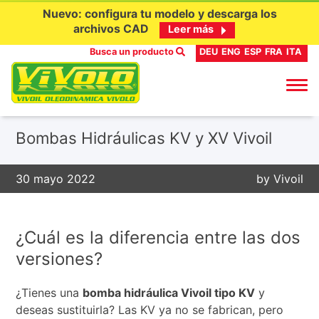
Nuevo: configura tu modelo y descarga los
archivos CAD
Leer más
Busca un producto
DEU
ENG
ESP
FRA
ITA
Ir
Bombas Hidráulicas KV y XV Vivoil
al
contenido
30 mayo 2022
by
Vivoil
¿Cuál es la diferencia entre las dos
versiones?
¿Tienes una
bomba hidráulica Vivoil tipo KV
y
deseas sustituirla? Las KV ya no se fabrican, pero