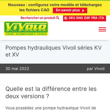
Nouveau : configurez votre modèle et téléchargez
les fichiers CAO
En savoir plus
Rechercher un produit
DEU
ENG
ESP
FRA
ITA
Aller
Pompes hydrauliques Vivoil séries KV
au
et XV
contenu
30 mai 2022
par
Vivoil
Quelle est la différence entre les
deux versions ?
Vous possédez une pompe hydraulique Vivoil de