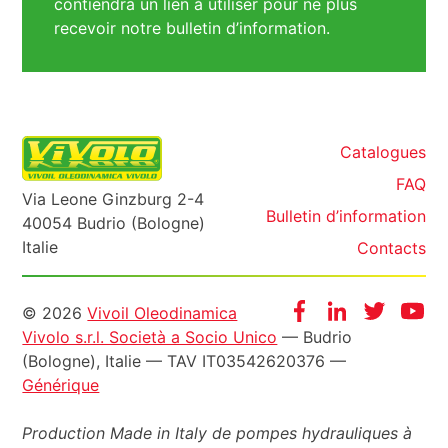
contiendra un lien à utiliser pour ne plus
recevoir notre bulletin d’information.
Catalogues
FAQ
Via Leone Ginzburg 2-4
Bulletin d’information
40054 Budrio (Bologne)
Italie
Contacts
Informazioni
Facebook
Instagram
Twitter
Yo
© 2026
Vivoil Oleodinamica
Vivolo s.r.l. Società a Socio Unico
— Budrio
legali
(Bologne), Italie — TAV IT03542620376 —
Générique
Production Made in Italy de pompes hydrauliques à