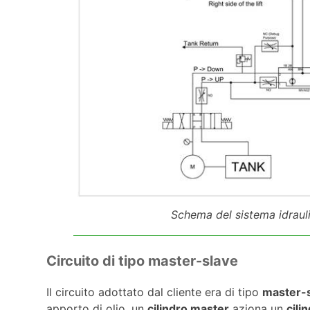
Schema del sistema idrauli
Circuito di tipo master-slave
Il circuito adottato dal cliente era di tipo
master-
apporto di olio, un
cilindro master
aziona un
cili