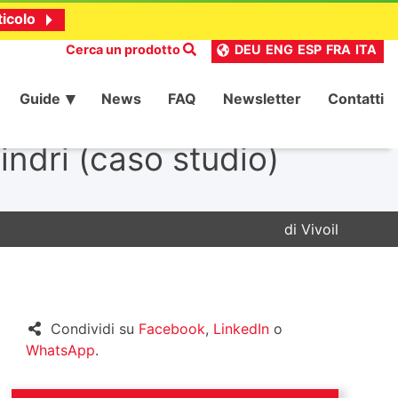
ticolo
Cerca un prodotto
DEU
ENG
ESP
FRA
ITA
Guide
News
FAQ
Newsletter
Contatti
indri (caso studio)
di
Vivoil
Condividi su
Facebook
,
LinkedIn
o
WhatsApp
.