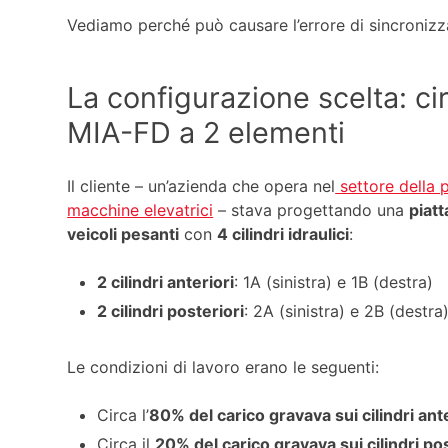
Vediamo perché può causare l’errore di sincronizza
La configurazione scelta: ci
MIA-FD a 2 elementi
Il cliente – un’azienda che opera nel
settore della 
macchine elevatrici
– stava progettando una
piatt
veicoli pesanti
con
4 cilindri idraulici
:
2 cilindri anteriori
: 1A (sinistra) e 1B (destra)
2 cilindri posteriori
: 2A (sinistra) e 2B (destra
Le condizioni di lavoro erano le seguenti:
Circa l’
80% del carico gravava sui cilindri ante
Circa il
20% del carico gravava sui cilindri pos