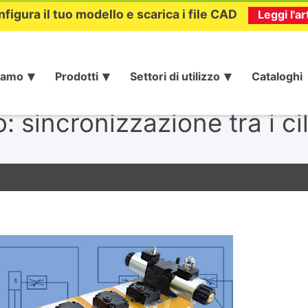
nfigura il tuo modello e scarica i file CAD
Leggi l'ar
iamo
Prodotti
Settori di utilizzo
Cataloghi
: sincronizzazione tra i cil