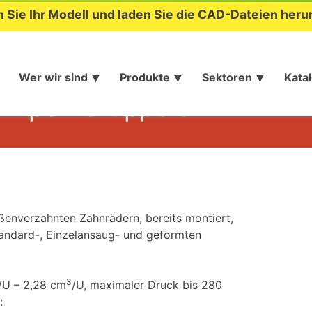
n Sie Ihr Modell und laden Sie die CAD-Dateien heru
Wer wir sind
Produkte
Sektoren
Kata
umpen Gruppe 0
enverzahnten Zahnrädern, bereits montiert,
andard-, Einzelansaug- und geformten
3
/U – 2,28 cm
/U, maximaler Druck bis 280
: