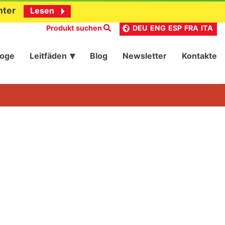
nter
Lesen
Produkt suchen
DEU
ENG
ESP
FRA
ITA
loge
Leitfäden
Blog
Newsletter
Kontakte