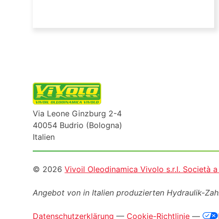
Via Leone Ginzburg 2-4
40054 Budrio (Bologna)
Italien
Informazioni
© 2026
Vivoil Oleodinamica Vivolo s.r.l. Società 
legali
Angebot von in Italien produzierten Hydraulik-Z
Datenschutzerklärung
—
Cookie-Richtlinie
—