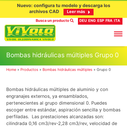
Nuevo: configura tu modelo y descarga los
archivos CAD
Leer más
Busca un producto
DEU
ENG
ESP
FRA
ITA
Ir
Bombas hidráulicas múltiples Grupo 0
al
contenido
Home
»
Productos
»
Bombas hidráulicas múltiples
»
Grupo 0
Bombas hidráulicas múltiples de aluminio y con
engranajes externos, ya ensamblados,
pertenecientes al grupo dimensional 0. Puedes
escoger entre estándar, aspiración sencilla y bombas
perfiladas. Las prestaciones alcanzadas son:
cilindrada 0,16 cm3/rev-2,28 cm3/rev, velocidad de