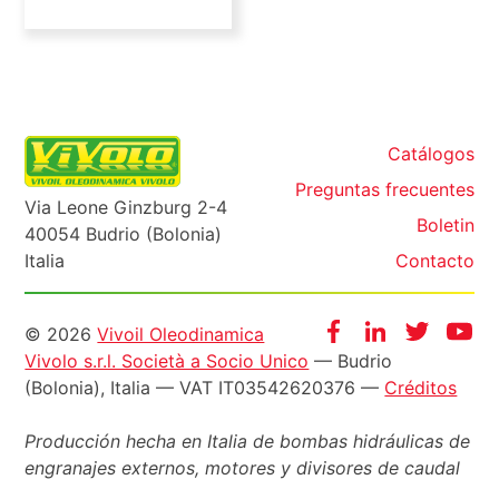
Catálogos
Preguntas frecuentes
Via Leone Ginzburg 2-4
Boletin
40054 Budrio (Bolonia)
Italia
Contacto
Informazioni
Facebook
Instagram
Twitter
Yo
© 2026
Vivoil Oleodinamica
Vivolo s.r.l. Società a Socio Unico
— Budrio
legali
(Bolonia), Italia — VAT IT03542620376 —
Créditos
Producción hecha en Italia de bombas hidráulicas de
engranajes externos, motores y divisores de caudal