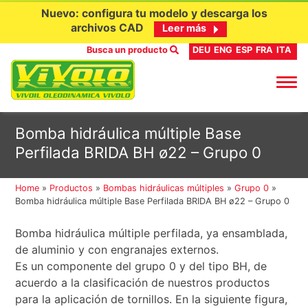
Nuevo: configura tu modelo y descarga los
archivos CAD
Leer más
Busca un producto
DEU
ENG
ESP
FRA
ITA
Ir
Bomba hidráulica múltiple Base
al
Perfilada BRIDA BH ø22 – Grupo 0
contenido
Home
»
Productos
»
Bombas hidráulicas múltiples
»
Grupo 0
»
Bomba hidráulica múltiple Base Perfilada BRIDA BH ø22 – Grupo 0
Bomba hidráulica múltiple perfilada, ya ensamblada,
de aluminio y con engranajes externos.
Es un componente del grupo 0 y del tipo BH, de
acuerdo a la clasificación de nuestros productos
para la aplicación de tornillos. En la siguiente figura,