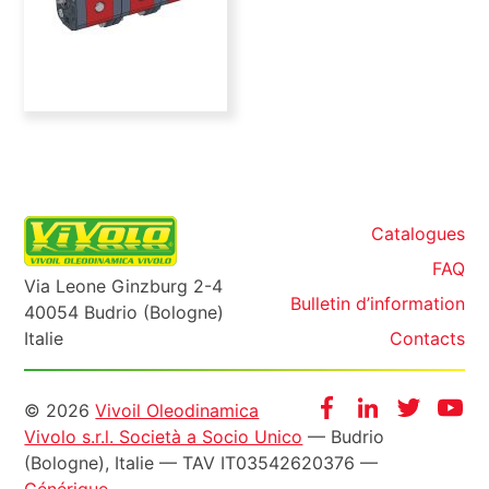
Catalogues
FAQ
Via Leone Ginzburg 2-4
Bulletin d’information
40054 Budrio (Bologne)
Italie
Contacts
Informazioni
Facebook
Instagram
Twitter
Yo
© 2026
Vivoil Oleodinamica
Vivolo s.r.l. Società a Socio Unico
— Budrio
legali
(Bologne), Italie — TAV IT03542620376 —
Générique