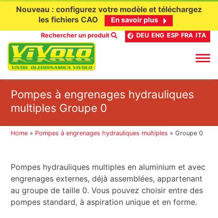
Nouveau : configurez votre modèle et téléchargez
les fichiers CAO
En savoir plus
Rechercher un produit
DEU
ENG
ESP
FRA
ITA
Aller
Pompes à engrenages hydrauliques
au
multiples Groupe 0
contenu
Home
»
Pompes à engrenages hydrauliques multiples
»
Groupe 0
Pompes hydrauliques multiples en aluminium et avec
engrenages externes, déjà assemblées, appartenant
au groupe de taille 0. Vous pouvez choisir entre des
pompes standard, à aspiration unique et en forme.