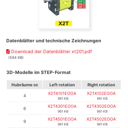
Datenblätter und technische Zeichnungen
Download der Datenblätter xt201.pdf
(594 KB)
3D-Modelle im STEP-Format
Hubräume cc
Left rotation
Right rotation
X2T4101EOOA
X2T4102EOOA
4
961 KB
961 KB
X2T4301EOOA
X2T4302EOOA
6
961 KB
961 KB
X2T4501EOOA
X2T4502EOOA
9
961 KB
961 KB