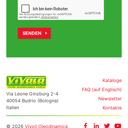
Kataloge
FAQ (auf Englisch)
Via Leone Ginzburg 2-4
Newsletter
40054 Budrio (Bologna)
Italien
Kontakte
Informazioni
Facebook
Instagram
Twitter
Yo
© 2026
Vivoil Oleodinamica