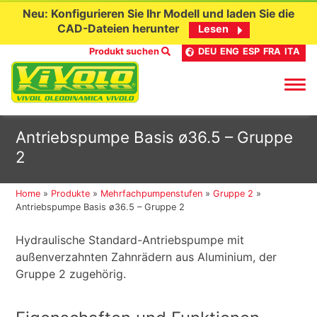
Neu: Konfigurieren Sie Ihr Modell und laden Sie die
CAD-Dateien herunter
Lesen
Produkt suchen
DEU
ENG
ESP
FRA
ITA
Skip
Antriebspumpe Basis ø36.5 – Gruppe
to
2
content
Home
»
Produkte
»
Mehrfachpumpenstufen
»
Gruppe 2
»
Antriebspumpe Basis ø36.5 – Gruppe 2
Hydraulische Standard-Antriebspumpe mit
außenverzahnten Zahnrädern aus Aluminium, der
Gruppe 2 zugehörig.