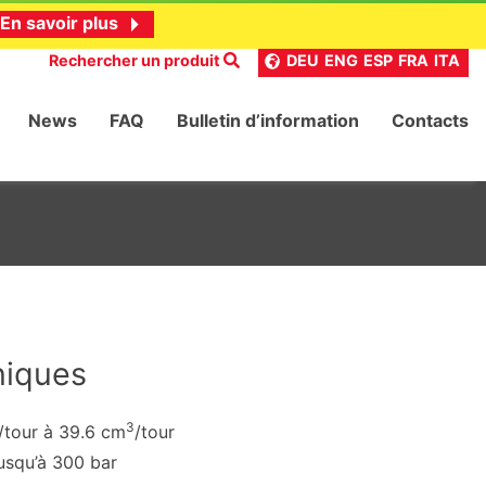
En savoir plus
Rechercher un produit
DEU
ENG
ESP
FRA
ITA
News
FAQ
Bulletin d’information
Contacts
niques
3
/tour à 39.6 cm
/tour
usqu’à 300 bar