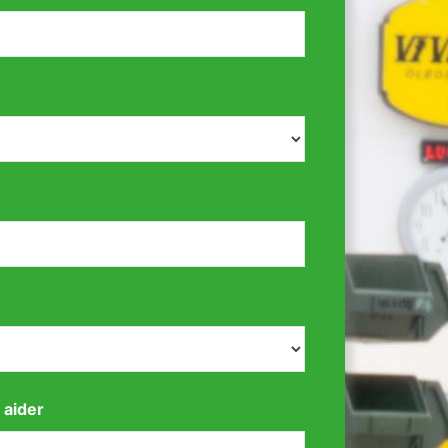
 aider