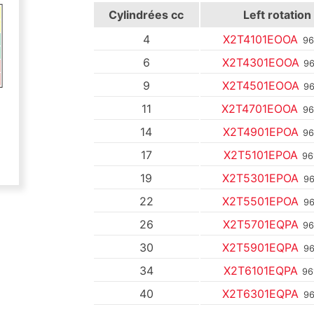
Cylindrées
cc
Left rotation
4
X2T4101EOOA
96
6
X2T4301EOOA
96
9
X2T4501EOOA
96
11
X2T4701EOOA
96
14
X2T4901EPOA
96
17
X2T5101EPOA
96
19
X2T5301EPOA
96
22
X2T5501EPOA
96
26
X2T5701EQPA
96
30
X2T5901EQPA
96
34
X2T6101EQPA
96
40
X2T6301EQPA
96