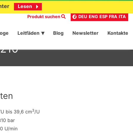
nter
Lesen
Produkt suchen
DEU
ENG
ESP
FRA
ITA
loge
Leitfäden
Blog
Newsletter
Kontakte
T210
ten
3
/U bis 39,6 cm
/U
310 bar
00 U/min