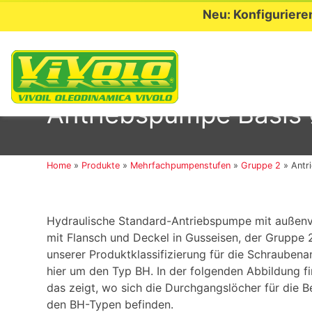
Neu: Konfiguriere
Skip
to
Antriebspumpe Basis
content
Home
»
Produkte
»
Mehrfachpumpenstufen
»
Gruppe 2
»
Antr
Hydraulische Standard-Antriebspumpe mit außenv
mit Flansch und Deckel in Gusseisen, der Gruppe
unserer Produktklassifizierung für die Schrauben
hier um den Typ BH. In der folgenden Abbildung f
das zeigt, wo sich die Durchgangslöcher für die 
den BH-Typen befinden.