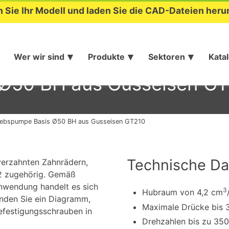
n Sie Ihr Modell und laden Sie die CAD-Dateien heru
Wer wir sind
Produkte
Sektoren
Kata
 Ø50 BH aus Gusseisen G
iebspumpe Basis Ø50 BH aus Gusseisen GT210
Technische Da
erzahnten Zahnrädern,
 2 zugehörig. Gemäß
anwendung handelt es sich
3
Hubraum von 4,2 cm
inden Sie ein Diagramm,
Maximale Drücke bis 
Befestigungsschrauben in
Drehzahlen bis zu 35