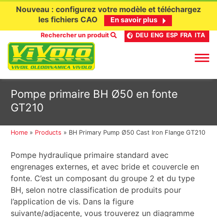
Nouveau : configurez votre modèle et téléchargez
les fichiers CAO
En savoir plus
Rechercher un produit
DEU
ENG
ESP
FRA
ITA
Aller
Pompe primaire BH Ø50 en fonte
au
GT210
contenu
Home
»
Products
»
BH Primary Pump Ø50 Cast Iron Flange GT210
Pompe hydraulique primaire standard avec
engrenages externes, et avec bride et couvercle en
fonte. C’est un composant du groupe 2 et du type
BH, selon notre classification de produits pour
l’application de vis. Dans la figure
suivante/adjacente, vous trouverez un diagramme