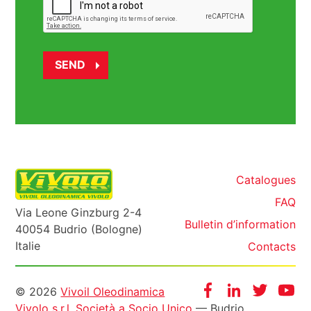
Catalogues
FAQ
Via Leone Ginzburg 2-4
Bulletin d’information
40054 Budrio (Bologne)
Italie
Contacts
Informazioni
Facebook
Instagram
Twitter
Yo
© 2026
Vivoil Oleodinamica
Vivolo s.r.l. Società a Socio Unico
— Budrio