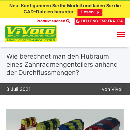
Neu: Konfigurieren Sie Ihr Modell und laden Sie die
CAD-Dateien herunter
Lesen
Produkt suchen
DEU
ENG
ESP
FRA
ITA
Skip
Wie berechnet man den Hubraum
to
eines Zahnradmengenteilers anhand
content
der Durchflussmengen?
8 Juli 2021
von
Vivoil