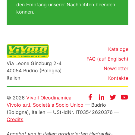
den Empfang unserer Nachrichten beenden
können.
Kataloge
FAQ (auf Englisch)
Via Leone Ginzburg 2-4
Newsletter
40054 Budrio (Bologna)
Italien
Kontakte
Informazioni
Facebook
Instagram
Twitter
Yo
© 2026
Vivoil Oleodinamica
Vivolo s.r.l. Società a Socio Unico
— Budrio
legali
(Bologna), Italien —
USt-IdNr
. IT03542620376 —
Credits
Angebot von in Italien produzierten Hydraulik-