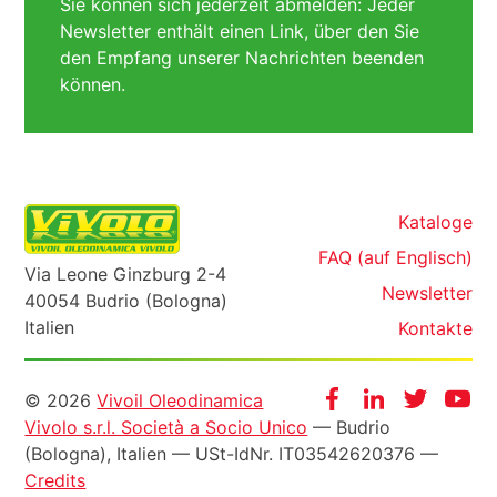
Sie können sich jederzeit abmelden: Jeder
Newsletter enthält einen Link, über den Sie
den Empfang unserer Nachrichten beenden
können.
Kataloge
FAQ (auf Englisch)
Via Leone Ginzburg 2-4
Newsletter
40054 Budrio (Bologna)
Italien
Kontakte
Informazioni
Facebook
Instagram
Twitter
Yo
© 2026
Vivoil Oleodinamica
Vivolo s.r.l. Società a Socio Unico
— Budrio
legali
(Bologna), Italien —
USt-IdNr
. IT03542620376 —
Credits