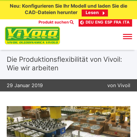
Neu: Konfigurieren Sie Ihr Modell und laden Sie die
CAD-Dateien herunter
Lesen
Produkt suchen
DEU
ENG
ESP
FRA
ITA
Skip
Die Produktionsflexibilität von Vivoil:
to
Wie wir arbeiten
content
29 Januar 2019
von
Vivoil