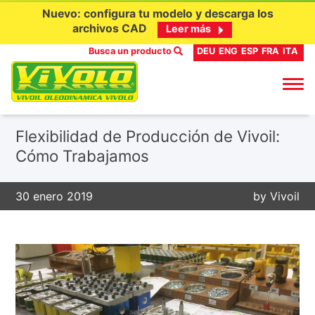
Nuevo: configura tu modelo y descarga los
archivos CAD
Leer más
Busca un producto
DEU
ENG
ESP
FRA
ITA
Ir
Flexibilidad de Producción de Vivoil:
al
Cómo Trabajamos
contenido
30 enero 2019
by
Vivoil