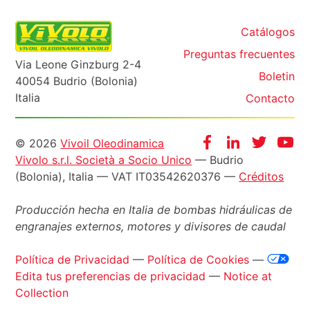
Catálogos
Preguntas frecuentes
Via Leone Ginzburg 2-4
Boletin
40054 Budrio (Bolonia)
Italia
Contacto
Informazioni
Facebook
Instagram
Twitter
Yo
© 2026
Vivoil Oleodinamica
Vivolo s.r.l. Società a Socio Unico
— Budrio
legali
(Bolonia), Italia — VAT IT03542620376 —
Créditos
Producción hecha en Italia de bombas hidráulicas de
engranajes externos, motores y divisores de caudal
Política de Privacidad
—
Política de Cookies
—
Edita tus preferencias de privacidad
—
Notice at
Collection