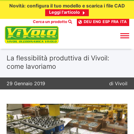
Novità: configura il tuo modello e scarica i file CAD
Leggi l'articolo
Cerca un prodotto
DEU
ENG
ESP
FRA
ITA
Passa
La flessibilità produttiva di Vivoil:
al
come lavoriamo
contenuto
29 Gennaio 2019
di
Vivoil