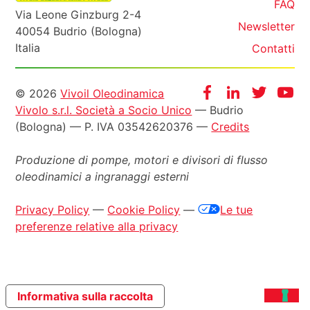
FAQ
Via Leone Ginzburg 2-4
Newsletter
40054 Budrio (Bologna)
Italia
Contatti
Informazioni
Facebook
Instagram
Twitter
Yo
© 2026
Vivoil Oleodinamica
Vivolo s.r.l. Società a Socio Unico
— Budrio
legali
(Bologna) — P. IVA 03542620376 —
Credits
Produzione di pompe, motori e
divisori di flusso
oleodinamici a ingranaggi esterni
Privacy Policy
—
Cookie Policy
—
Le tue
preferenze relative alla privacy
Informativa sulla raccolta