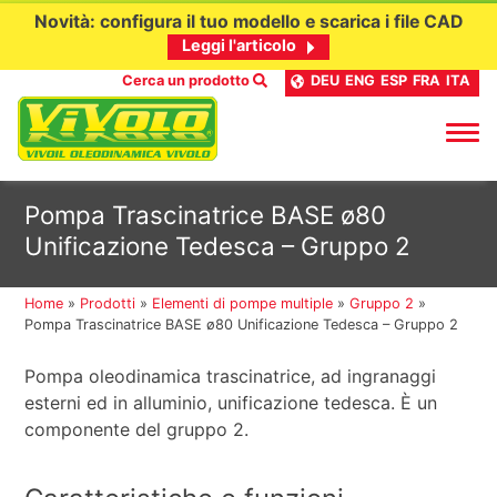
Novità: configura il tuo modello e scarica i file CAD
Leggi l'articolo
Cerca un prodotto
DEU
ENG
ESP
FRA
ITA
Passa
Pompa Trascinatrice BASE ø80
al
Unificazione Tedesca – Gruppo 2
contenuto
Home
»
Prodotti
»
Elementi di pompe multiple
»
Gruppo 2
»
Pompa Trascinatrice BASE ø80 Unificazione Tedesca – Gruppo 2
Pompa oleodinamica trascinatrice, ad ingranaggi
esterni ed in alluminio, unificazione tedesca. È un
componente del gruppo 2.