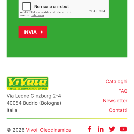
Cataloghi
FAQ
Via Leone Ginzburg 2-4
Newsletter
40054 Budrio (Bologna)
Italia
Contatti
Informazioni
Facebook
Instagram
Twitter
Yo
© 2026
Vivoil Oleodinamica