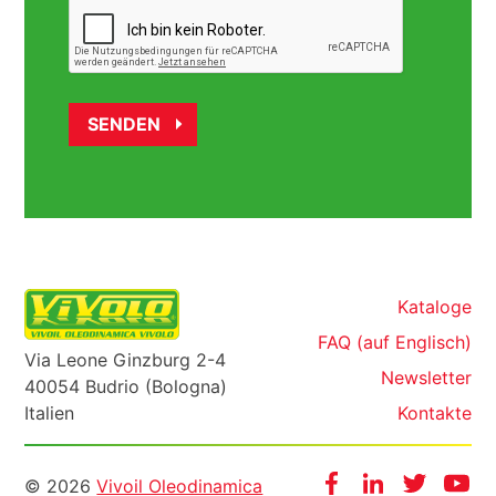
Kataloge
FAQ (auf Englisch)
Via Leone Ginzburg 2-4
Newsletter
40054 Budrio (Bologna)
Italien
Kontakte
Informazioni
Facebook
Instagram
Twitter
Yo
© 2026
Vivoil Oleodinamica