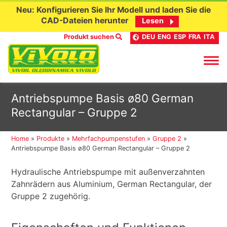
Neu: Konfigurieren Sie Ihr Modell und laden Sie die
CAD-Dateien herunter
Lesen
Produkt suchen
DEU
ENG
ESP
FRA
ITA
Skip
Antriebspumpe Basis ø80 German
to
Rectangular – Gruppe 2
content
Home
»
Produkte
»
Mehrfachpumpenstufen
»
Gruppe 2
»
Antriebspumpe Basis ø80 German Rectangular – Gruppe 2
Hydraulische Antriebspumpe mit außenverzahnten
Zahnrädern aus Aluminium, German Rectangular, der
Gruppe 2 zugehörig.