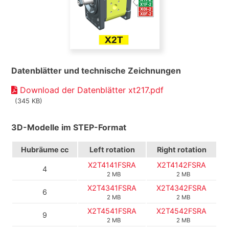
Datenblätter und technische Zeichnungen
Download der Datenblätter xt217.pdf
(345 KB)
3D-Modelle im STEP-Format
Hubräume cc
Left rotation
Right rotation
X2T4141FSRA
X2T4142FSRA
4
2 MB
2 MB
X2T4341FSRA
X2T4342FSRA
6
2 MB
2 MB
X2T4541FSRA
X2T4542FSRA
9
2 MB
2 MB