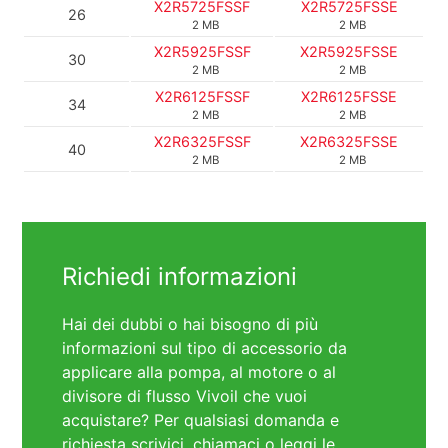
X2R5725FSSF
X2R5725FSSE
26
2 MB
2 MB
X2R5925FSSF
X2R5925FSSE
30
2 MB
2 MB
X2R6125FSSF
X2R6125FSSE
34
2 MB
2 MB
X2R6325FSSF
X2R6325FSSE
40
2 MB
2 MB
Richiedi informazioni
Hai dei dubbi o hai bisogno di più
informazioni sul tipo di accessorio da
applicare alla pompa, al motore o al
divisore di flusso Vivoil che vuoi
acquistare? Per qualsiasi domanda e
richiesta scrivici, chiamaci o leggi le