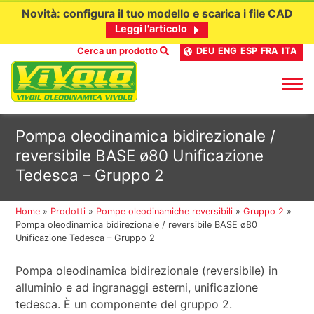
Novità: configura il tuo modello e scarica i file CAD
Leggi l'articolo
Cerca un prodotto
DEU
ENG
ESP
FRA
ITA
Passa
Pompa oleodinamica bidirezionale /
al
reversibile BASE ø80 Unificazione
contenuto
Tedesca – Gruppo 2
Home
»
Prodotti
»
Pompe oleodinamiche reversibili
»
Gruppo 2
»
Pompa oleodinamica bidirezionale / reversibile BASE ø80
Unificazione Tedesca – Gruppo 2
Pompa oleodinamica bidirezionale (reversibile) in
alluminio e ad ingranaggi esterni, unificazione
tedesca. È un componente del gruppo 2.