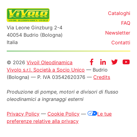
Cataloghi
FAQ
Via Leone Ginzburg 2-4
Newsletter
40054 Budrio (Bologna)
Italia
Contatti
Informazioni
Facebook
Instagram
Twitter
Yo
© 2026
Vivoil Oleodinamica
Vivolo s.r.l. Società a Socio Unico
— Budrio
legali
(Bologna) — P. IVA 03542620376 —
Credits
Produzione di pompe, motori e
divisori di flusso
oleodinamici a ingranaggi esterni
Privacy Policy
—
Cookie Policy
—
Le tue
preferenze relative alla privacy