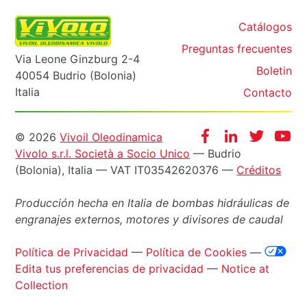
Catálogos
Preguntas frecuentes
Via Leone Ginzburg 2-4
Boletin
40054 Budrio (Bolonia)
Italia
Contacto
Informazioni
Facebook
Instagram
Twitter
Yo
© 2026
Vivoil Oleodinamica
Vivolo s.r.l. Società a Socio Unico
— Budrio
legali
(Bolonia), Italia — VAT IT03542620376 —
Créditos
Producción hecha en Italia de bombas hidráulicas de
engranajes externos, motores y divisores de caudal
Política de Privacidad
—
Política de Cookies
—
Edita tus preferencias de privacidad
—
Notice at
Collection