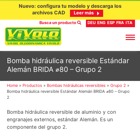
Nuevo: configura tu modelo y descarga los
archivos CAD
Leer más
Busca un producto
DEU
ENG
ESP
FRA
ITA
Ir
Bomba hidráulica reversible Estándar
al
Alemán BRIDA ⌀80 – Grupo 2
contenido
Home
»
Productos
»
Bombas hidráulicas reversibles
»
Grupo 2
»
Bomba hidráulica reversible Estándar Alemán BRIDA ⌀80 – Grupo
2
Bomba hidráulica reversible de aluminio y con
engranajes externos, estándar Alemán. Es un
componente del grupo 2.