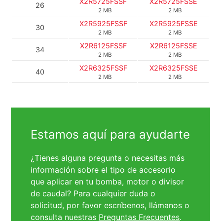
X2R5725FSSF
X2R5725FSSE
26
2 MB
2 MB
X2R5925FSSF
X2R5925FSSE
30
2 MB
2 MB
X2R6125FSSF
X2R6125FSSE
34
2 MB
2 MB
X2R6325FSSF
X2R6325FSSE
40
2 MB
2 MB
Estamos aquí para ayudarte
¿Tienes alguna pregunta o necesitas más
información sobre el tipo de accesorio
que aplicar en tu bomba, motor o divisor
de caudal? Para cualquier duda o
solicitud, por favor escríbenos, llámanos o
consulta nuestras
Preguntas Frecuentes
.