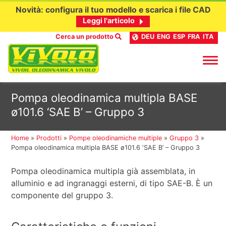
Novità: configura il tuo modello e scarica i file CAD
Leggi l'articolo
Cerca un prodotto
DEU
ENG
ESP
FRA
ITA
Passa
Pompa oleodinamica multipla BASE
al
ø101.6 ‘SAE B’ – Gruppo 3
contenuto
Home
»
Prodotti
»
Pompe oleodinamiche multiple
»
Gruppo 3
»
Pompa oleodinamica multipla BASE ø101.6 ‘SAE B’ – Gruppo 3
Pompa oleodinamica multipla già assemblata, in
alluminio e ad ingranaggi esterni, di tipo SAE-B. È un
componente del gruppo 3.