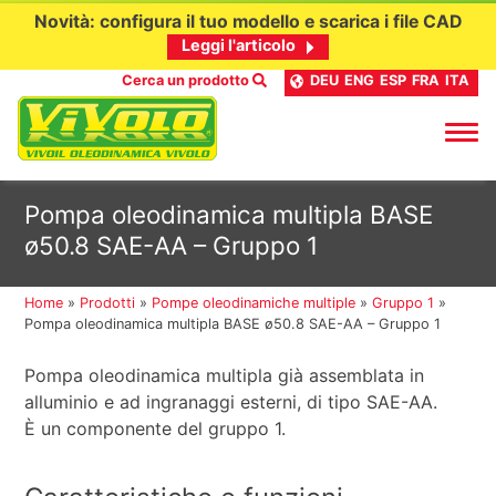
Novità: configura il tuo modello e scarica i file CAD
Leggi l'articolo
Cerca un prodotto
DEU
ENG
ESP
FRA
ITA
Passa
Pompa oleodinamica multipla BASE
al
ø50.8 SAE-AA – Gruppo 1
contenuto
Home
»
Prodotti
»
Pompe oleodinamiche multiple
»
Gruppo 1
»
Pompa oleodinamica multipla BASE ø50.8 SAE-AA – Gruppo 1
Pompa oleodinamica multipla già assemblata in
alluminio e ad ingranaggi esterni, di tipo SAE-AA.
È un componente del gruppo 1.