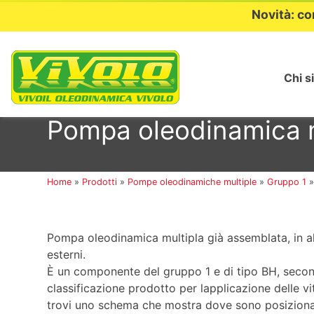
Novità: co
Chi s
Passa
al
Pompa oleodinamica m
contenuto
Home
»
Prodotti
»
Pompe oleodinamiche multiple
»
Gruppo 1
Pompa oleodinamica multipla già assemblata, in a
esterni.
È un componente del gruppo 1 e di tipo BH, secon
classificazione prodotto per lapplicazione delle vi
trovi uno schema che mostra dove sono posizionati i