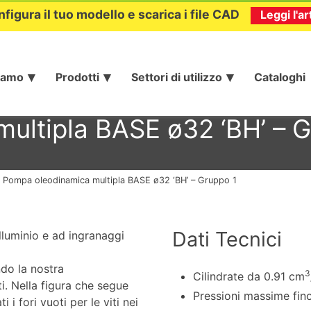
nfigura il tuo modello e scarica i file CAD
Leggi l'ar
iamo
Prodotti
Settori di utilizzo
Cataloghi
ultipla BASE ø32 ‘BH’ – G
»
Pompa oleodinamica multipla BASE ø32 ‘BH’ – Gruppo 1
Dati Tecnici
lluminio e ad ingranaggi
do la nostra
3
Cilindrate da 0.91 cm
ti. Nella figura che segue
Pressioni massime fin
 fori vuoti per le viti nei