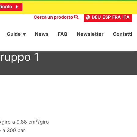
ticolo
Cerca un prodotto
DEU
ESP
FRA
ITA
Guide
News
FAQ
Newsletter
Contatti
ruppo 1
3
/giro a 9.88 cm
/giro
o a 300 bar