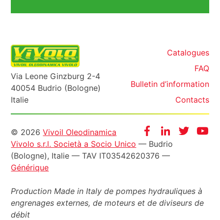
Catalogues
FAQ
Via Leone Ginzburg 2-4
Bulletin d’information
40054 Budrio (Bologne)
Italie
Contacts
Informazioni
Facebook
Instagram
Twitter
Yo
© 2026
Vivoil Oleodinamica
Vivolo s.r.l. Società a Socio Unico
— Budrio
legali
(Bologne), Italie — TAV IT03542620376 —
Générique
Production Made in Italy de pompes hydrauliques à
engrenages externes, de moteurs et de diviseurs de
débit