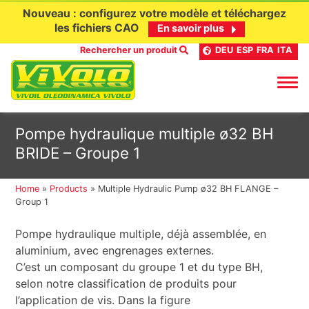
Nouveau : configurez votre modèle et téléchargez
les fichiers CAO
En savoir plus
Rechercher un produit
DEU
ESP
FRA
ITA
Aller
Pompe hydraulique multiple ø32 BH
au
BRIDE – Groupe 1
contenu
Home
»
Products
»
Multiple Hydraulic Pump ø32 BH FLANGE –
Group 1
Pompe hydraulique multiple, déjà assemblée, en
aluminium, avec engrenages externes.
C’est un composant du groupe 1 et du type BH,
selon notre classification de produits pour
l’application de vis. Dans la figure