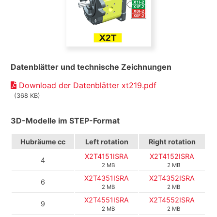
Datenblätter und technische Zeichnungen
Download der Datenblätter xt219.pdf
(368 KB)
3D-Modelle im STEP-Format
Hubräume cc
Left rotation
Right rotation
X2T4151ISRA
X2T4152ISRA
4
2 MB
2 MB
X2T4351ISRA
X2T4352ISRA
6
2 MB
2 MB
X2T4551ISRA
X2T4552ISRA
9
2 MB
2 MB