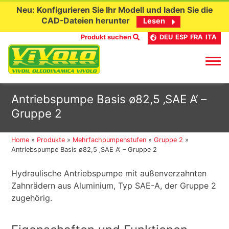
Neu: Konfigurieren Sie Ihr Modell und laden Sie die
CAD-Dateien herunter
Lesen
Produkt suchen
DEU
ESP
FRA
ITA
Skip
Antriebspumpe Basis ø82,5 ‚SAE A‘ –
to
Gruppe 2
content
Home
»
Produkte
»
Mehrfachpumpenstufen
»
Gruppe 2
»
Antriebspumpe Basis ø82,5 ‚SAE A‘ – Gruppe 2
Hydraulische Antriebspumpe mit außenverzahnten
Zahnrädern aus Aluminium, Typ SAE-A, der Gruppe 2
zugehörig.