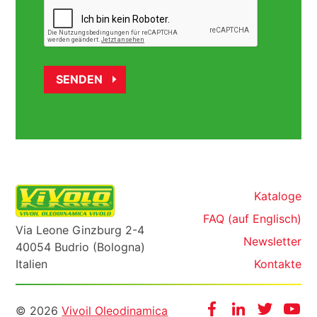
Kataloge
FAQ (auf Englisch)
Via Leone Ginzburg 2-4
Newsletter
40054 Budrio (Bologna)
Italien
Kontakte
Informazioni
Facebook
Instagram
Twitter
Yo
© 2026
Vivoil Oleodinamica