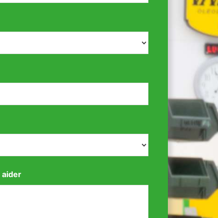
 aider