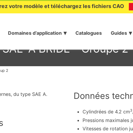
rez votre modèle et téléchargez les fichiers CAO
Domaines d’application
Catalogues
Guides
 SAE-A BRIDE – Groupe 2
up 2
Données tech
rnes, du type SAE A.
3
Cylindrées de 4.2 cm
Pressions maximales j
s
Vitesses de rotation j