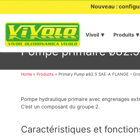
Nouveau : configu
Vivoil
Produits
Aller
au
Pompe primaire ø82.5
contenu
Home
»
Products
»
Primary Pump ø82.5 SAE-A FLANGE – Gro
Pompe hydraulique primaire avec engrenages exte
C’est un composant du groupe 2.
Caractéristiques et fonction