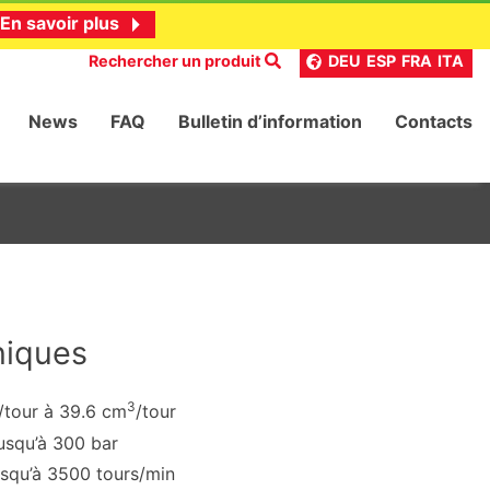
En savoir plus
Rechercher un produit
DEU
ESP
FRA
ITA
News
FAQ
Bulletin d’information
Contacts
niques
3
/tour à 39.6 cm
/tour
usqu’à 300 bar
usqu’à 3500 tours/min