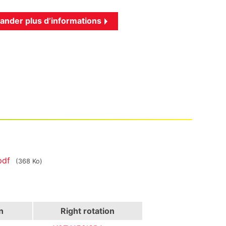
nder plus d’informations
.pdf
(368 Ko)
n
Right rotation