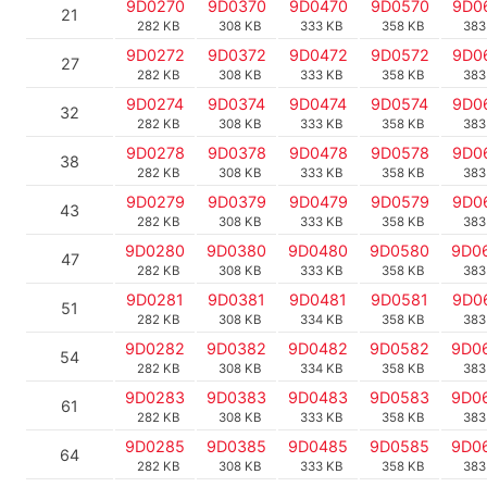
9D0270
9D0370
9D0470
9D0570
9D0
21
282 KB
308 KB
333 KB
358 KB
383
9D0272
9D0372
9D0472
9D0572
9D0
27
282 KB
308 KB
333 KB
358 KB
383
9D0274
9D0374
9D0474
9D0574
9D0
32
282 KB
308 KB
333 KB
358 KB
383
9D0278
9D0378
9D0478
9D0578
9D0
38
282 KB
308 KB
333 KB
358 KB
383
9D0279
9D0379
9D0479
9D0579
9D0
43
282 KB
308 KB
333 KB
358 KB
383
9D0280
9D0380
9D0480
9D0580
9D0
47
282 KB
308 KB
333 KB
358 KB
383
9D0281
9D0381
9D0481
9D0581
9D0
51
282 KB
308 KB
334 KB
358 KB
383
9D0282
9D0382
9D0482
9D0582
9D0
54
282 KB
308 KB
334 KB
358 KB
383
9D0283
9D0383
9D0483
9D0583
9D0
61
282 KB
308 KB
333 KB
358 KB
383
9D0285
9D0385
9D0485
9D0585
9D0
64
282 KB
308 KB
333 KB
358 KB
383