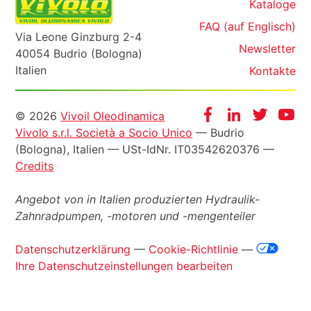
Kataloge
FAQ (auf Englisch)
Via Leone Ginzburg 2-4
Newsletter
40054 Budrio (Bologna)
Italien
Kontakte
Informazioni
Facebook
Instagram
Twitter
Yo
© 2026
Vivoil Oleodinamica
Vivolo s.r.l. Società a Socio Unico
— Budrio
legali
(Bologna), Italien —
USt-IdNr
. IT03542620376 —
Credits
Angebot von in Italien produzierten Hydraulik-
Zahnradpumpen, -motoren und -mengenteiler
Datenschutzerklärung
—
Cookie-Richtlinie
—
Ihre Datenschutzeinstellungen bearbeiten