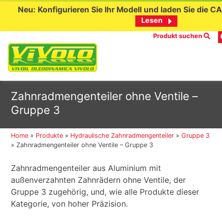
Neu: Konfigurieren Sie Ihr Modell und laden Sie die C
Lesen
Produkt suchen
Skip
Zahnradmengenteiler ohne Ventile –
to
Gruppe 3
content
Home
»
Produkte
»
Hydraulische Zahnradmengenteiler
»
Gruppe 3
»
Zahnradmengenteiler ohne Ventile – Gruppe 3
Zahnradmengenteiler aus Aluminium mit
außenverzahnten Zahnrädern ohne Ventile, der
Gruppe 3 zugehörig, und, wie alle Produkte dieser
Kategorie, von hoher Präzision.