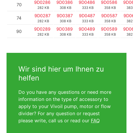
9D0286
9D0386
9D0486
9D0586
9D0
70
282 KB
308 KB
333 KB
358 KB
383
9D0287
9D0387
9D0487
9D0587
9D0
74
282 KB
308 KB
333 KB
358 KB
382
9D0289
9D0389
9D0489
9D0589
9D0
90
282 KB
308 KB
333 KB
358 KB
382
Wir sind hier um Ihnen zu
helfen
Do you have any questions or need more
information on the type of accessory to
apply to your Vivoil pump, motor or flow
divider? For any question or request
please write, call us or read our
FAQ