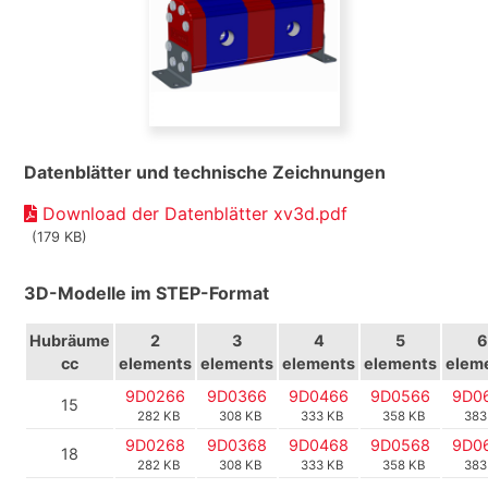
Datenblätter und technische Zeichnungen
Download der Datenblätter xv3d.pdf
(179 KB)
3D-Modelle im STEP-Format
Hubräume
2
3
4
5
6
cc
elements
elements
elements
elements
elem
9D0266
9D0366
9D0466
9D0566
9D0
15
282 KB
308 KB
333 KB
358 KB
383
9D0268
9D0368
9D0468
9D0568
9D0
18
282 KB
308 KB
333 KB
358 KB
383