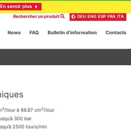
En savoir plus
Rechercher un produit
DEU
ENG
ESP
FRA
ITA
News
FAQ
Bulletin d’information
Contacts
niques
3
3
m
/tour à 86.87 cm
/tour
usqu’à 300 bar
usqu’à 2500 tours/min