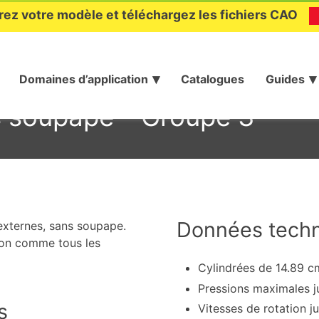
rez votre modèle et téléchargez les fichiers CAO
Domaines d’application
Catalogues
Guides
s soupape – Groupe 3
3
Données tech
externes, sans soupape.
ion comme tous les
Cylindrées de 14.89 c
Pressions maximales j
s
Vitesses de rotation j