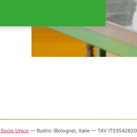
a Socio Unico
— Budrio (Bologne), Italie — TAV IT035426