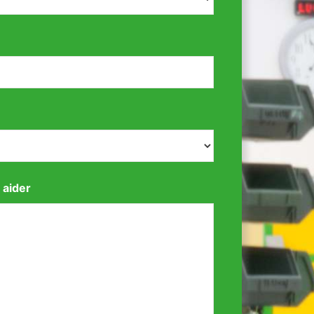
 aider