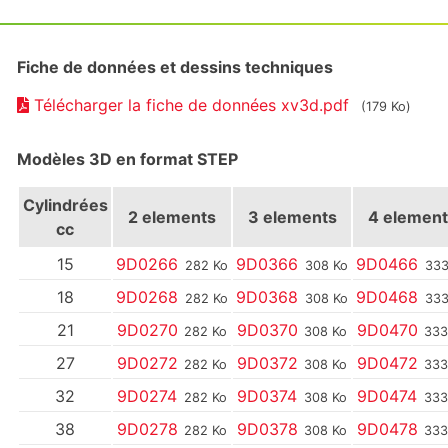
Fiche de données et dessins techniques
Télécharger la fiche de données xv3d.pdf
(179 Ko)
Modèles 3D en format STEP
Cylindrées
2 elements
3 elements
4 element
cc
15
9D0266
9D0366
9D0466
282 Ko
308 Ko
333
18
9D0268
9D0368
9D0468
282 Ko
308 Ko
333
21
9D0270
9D0370
9D0470
282 Ko
308 Ko
333
27
9D0272
9D0372
9D0472
282 Ko
308 Ko
333
32
9D0274
9D0374
9D0474
282 Ko
308 Ko
333
38
9D0278
9D0378
9D0478
282 Ko
308 Ko
333