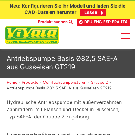
Neu: Konfigurieren Sie Ihr Modell und laden Sie die
CAD-Dateien herunter
Lesen
Produkt suchen
DEU
ENG
ESP
FRA
ITA
Skip
Antriebspumpe Basis Ø82,5 SAE-A
to
aus Gusseisen GT219
content
Home
»
Produkte
»
Mehrfachpumpenstufen
»
Gruppe 2
»
Antriebspumpe Basis Ø82,5 SAE-A aus Gusseisen GT219
Hydraulische Antriebspumpe mit außenverzahnten
Zahnrädern, mit Flansch und Deckel in Gusseisen,
Typ SAE-A, der Gruppe 2 zugehörig.