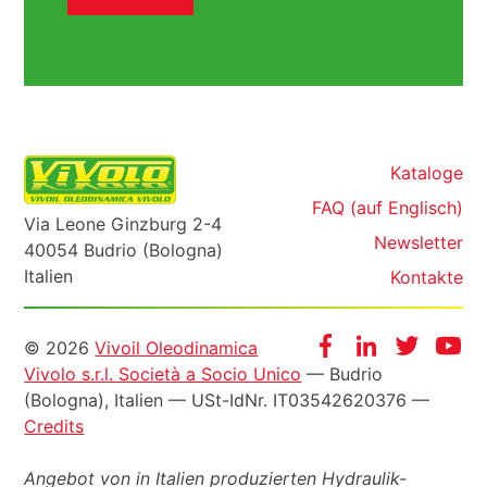
Kataloge
FAQ (auf Englisch)
Via Leone Ginzburg 2-4
Newsletter
40054 Budrio (Bologna)
Italien
Kontakte
Informazioni
Facebook
Instagram
Twitter
Yo
© 2026
Vivoil Oleodinamica
Vivolo s.r.l. Società a Socio Unico
— Budrio
legali
(Bologna), Italien —
USt-IdNr
. IT03542620376 —
Credits
Angebot von in Italien produzierten Hydraulik-